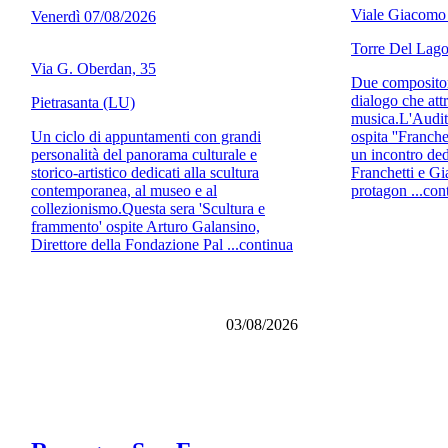
Viale Giacomo 
Venerdì 07/08/2026
Torre Del Lago
Via G. Oberdan, 35
Due compositori
dialogo che attr
Pietrasanta (LU)
musica.L'Audit
Un ciclo di appuntamenti con grandi
ospita ''Franche
personalità del panorama culturale e
un incontro ded
storico-artistico dedicati alla scultura
Franchetti e G
contemporanea, al museo e al
protagon ...con
collezionismo.Questa sera 'Scultura e
frammento' ospite Arturo Galansino,
Direttore della Fondazione Pal ...continua
03/08/2026