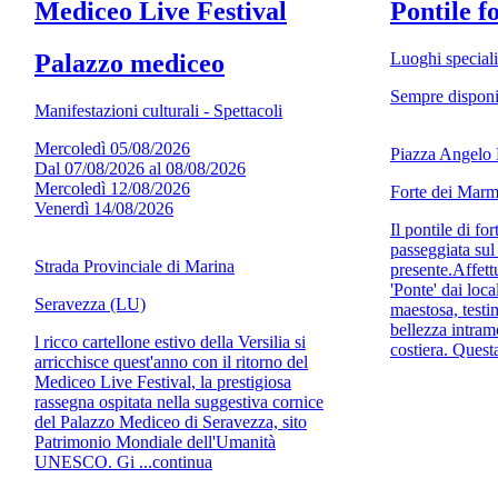
Mediceo Live Festival
Pontile f
Palazzo mediceo
Luoghi speciali
Sempre disponi
Manifestazioni culturali - Spettacoli
Mercoledì 05/08/2026
Piazza Angelo 
Dal 07/08/2026 al 08/08/2026
Mercoledì 12/08/2026
Forte dei Marm
Venerdì 14/08/2026
Il pontile di fo
passeggiata sul
Strada Provinciale di Marina
presente.Affet
'Ponte' dai loca
Seravezza (LU)
maestosa, testi
bellezza intramo
l ricco cartellone estivo della Versilia si
costiera. Quest
arricchisce quest'anno con il ritorno del
Mediceo Live Festival, la prestigiosa
rassegna ospitata nella suggestiva cornice
del Palazzo Mediceo di Seravezza, sito
Patrimonio Mondiale dell'Umanità
UNESCO. Gi ...continua