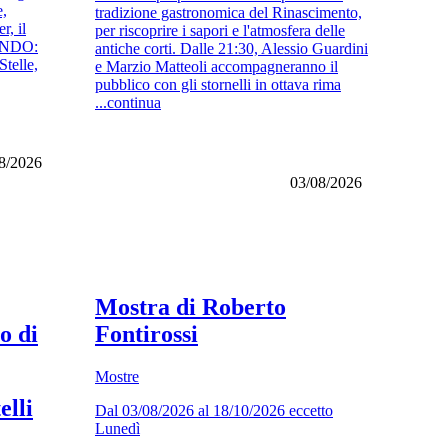
e,
tradizione gastronomica del Rinascimento,
r, il
per riscoprire i sapori e l'atmosfera delle
UANDO:
antiche corti. Dalle 21:30, Alessio Guardini
Stelle,
e Marzio Matteoli accompagneranno il
pubblico con gli stornelli in ottava rima
...continua
8/2026
03/08/2026
Mostra di Roberto
o di
Fontirossi
Mostre
elli
Dal 03/08/2026 al 18/10/2026 eccetto
Lunedì