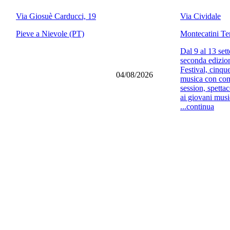
Via Giosuè Carducci, 19
Via Cividale
Pieve a Nievole (PT)
Montecatini Te
Dal 9 al 13 sett
seconda edizio
Festival, cinque
04/08/2026
musica con con
session, spettaco
ai giovani music
...continua