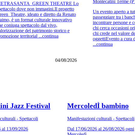
Montecatini Terme (P
IETRASANTA_GREEN THEATRE Lo
pettacolo dove non immagini.Il progetto
Un evento aperto a tut
reen_Theatre, ideato e diretto da Renato
passeggiare tra i banc
aimo, è un format culturale innovativo
incontrare persone e c
he coniuga spettacolo dal vivo,
chi cerca occasioni ori
alorizzazione del patrimonio storico e
chi crede nel valore d
romozione territorial ...continua
oggettiEvento a cura d
...continua
04/08/2026
ni Jazz Festival
MercoledÌ bambino
ulturali - Spettacoli
Manifestazioni culturali - Spettacoli
 al 13/09/2026
Dal 17/06/2026 al 26/08/2026 ogni
Mercoledì