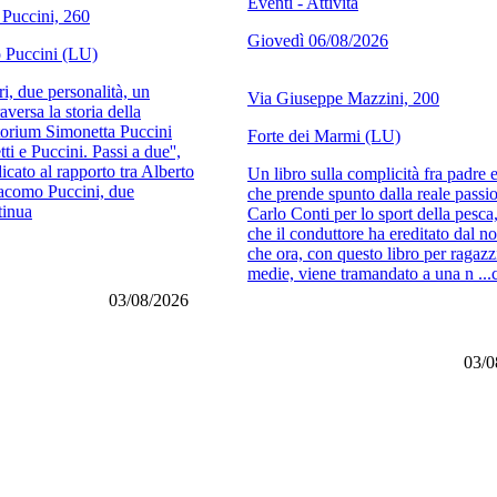
Eventi - Attività
Puccini, 260
Giovedì 06/08/2026
 Puccini (LU)
, due personalità, un
Via Giuseppe Mazzini, 200
aversa la storia della
orium Simonetta Puccini
Forte dei Marmi (LU)
tti e Puccini. Passi a due'',
icato al rapporto tra Alberto
Un libro sulla complicità fra padre e
iacomo Puccini, due
che prende spunto dalla reale passi
tinua
Carlo Conti per lo sport della pesc
che il conduttore ha ereditato dal n
che ora, con questo libro per ragazz
medie, viene tramandato a una n ...
03/08/2026
03/0