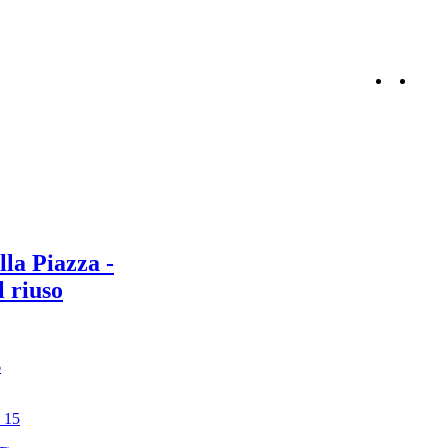
lla Piazza -
 riuso
6
, 15