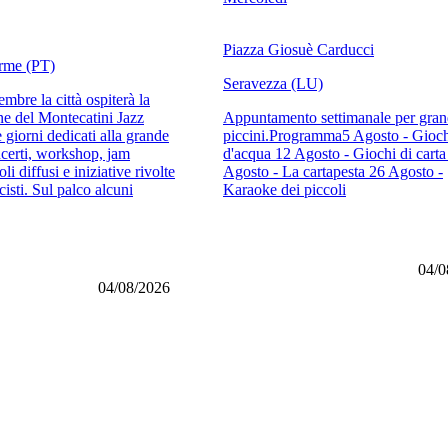
Piazza Giosuè Carducci
rme (PT)
Seravezza (LU)
embre la città ospiterà la
ne del Montecatini Jazz
Appuntamento settimanale per gran
 giorni dedicati alla grande
piccini.Programma5 Agosto - Gioc
certi, workshop, jam
d'acqua 12 Agosto - Giochi di carta
li diffusi e iniziative rivolte
Agosto - La cartapesta 26 Agosto -
isti. Sul palco alcuni
Karaoke dei piccoli
04/0
04/08/2026