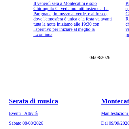
Il venerdì sera a Montecatini è solo
P
Chiringuito Ci vediamo tutti insieme a La
s
Parignana, in mezzo al verde, e al fresco,
G
dove l'atmosfera è unica e la festa va avanti
R
tutta la notte Iniziamo alle 19:30 con
c
l'aperitivo per iniziare al meglio la
v
...continua
p
04/08/2026
Serata di musica
Montecati
Eventi - Attività
Manifestazioni c
Sabato 08/08/2026
Dal 09/09/2026