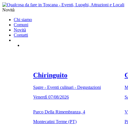
Novità
Chi siamo
Comuni
Novità
Contatti
Chiringuito
G
Sagre - Eventi culinari - Degustazioni
M
Venerdì 07/08/2026
S
Parco Della Rimembranza, 4
Vi
Montecatini Terme (PT)
P