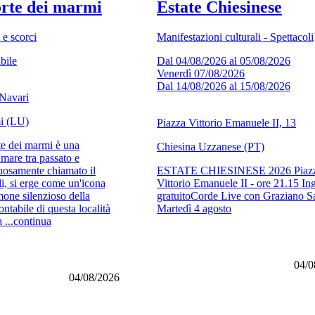
orte dei marmi
Estate Chiesinese
 e scorci
Manifestazioni culturali - Spettacoli
bile
Dal 04/08/2026 al 05/08/2026
Venerdì 07/08/2026
Dal 14/08/2026 al 15/08/2026
Navari
i (LU)
Piazza Vittorio Emanuele II, 13
rte dei marmi è una
Chiesina Uzzanese (PT)
 mare tra passato e
tuosamente chiamato il
ESTATE CHIESINESE 2026 Piaz
li, si erge come un'icona
Vittorio Emanuele II - ore 21.15 In
mone silenzioso della
gratuitoCorde Live con Graziano S
ntabile di questa località
Martedì 4 agosto
a ...continua
04/0
04/08/2026