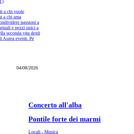
T)
ti a chi vuole
hi a chi ama
ondividere passioni a
ginali e pezzi unici a
ella seconda vita degli
i Aurea eventi. Pe
04/08/2026
Concerto all'alba
Pontile forte dei marmi
Locali - Musica