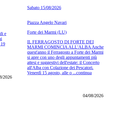
Sabato 15/08/2026
Piazza Angelo Navari
Forte dei Marmi (LU)
di e
hi
IL FERRAGOSTO DI FORTE DEI
 19
MARMI COMINCIA ALL'ALBA Anche
quest'anno il Ferragosto a Forte dei Marmi
si apre con uno degli appuntamenti più
attesi e suggestivi dell'estate: il Concerto
all'Alba con Colazione dei Pescatori.
Venerdì 15 agosto, alle o ...continua
8/2026
04/08/2026