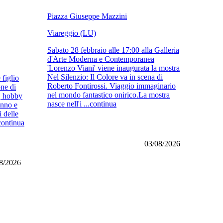
Piazza Giuseppe Mazzini
Viareggio (LU)
Sabato 28 febbraio alle 17:00 alla Galleria
d'Arte Moderna e Contemporanea
'Lorenzo Viani' viene inaugurata la mostra
Nel Silenzio: Il Colore va in scena di
 figlio
Roberto Fontirossi. Viaggio immaginario
one di
nel mondo fantastico onirico.La mostra
a, hobby
nasce nell'i ...continua
onno e
i delle
continua
03/08/2026
8/2026