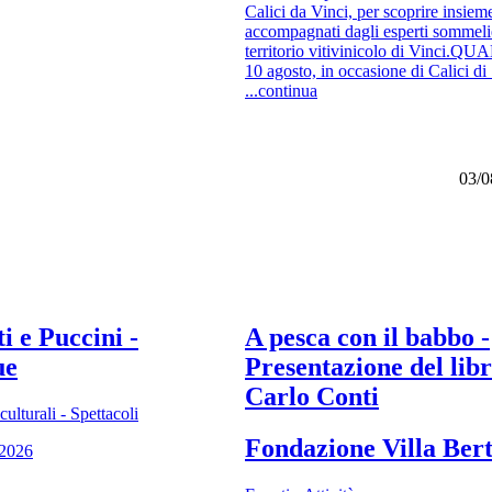
Calici da Vinci, per scoprire insiem
accompagnati dagli esperti sommelie
territorio vitivinicolo di Vinci.Q
10 agosto, in occasione di Calici di 
...continua
03/0
i e Puccini -
A pesca con il babbo -
ue
Presentazione del libr
Carlo Conti
ulturali - Spettacoli
Fondazione Villa Bert
/2026