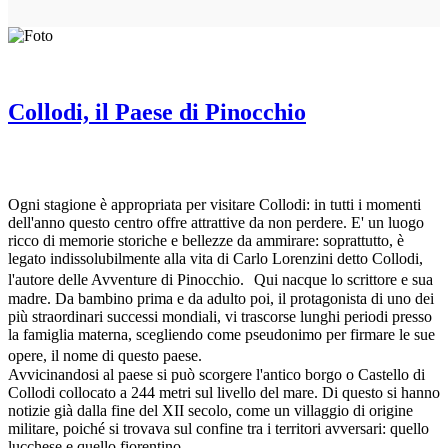
Collodi, il Paese di Pinocchio
Ogni stagione è appropriata per visitare Collodi: in tutti i momenti
dell'anno questo centro offre attrattive da non perdere. E' un luogo
ricco di memorie storiche e bellezze da ammirare: soprattutto, è
legato indissolubilmente alla vita di Carlo Lorenzini detto Collodi,
l'autore delle Avventure di Pinocchio. Qui nacque lo scrittore e sua
madre. Da bambino prima e da adulto poi, il protagonista di uno dei
più straordinari successi mondiali, vi trascorse lunghi periodi presso
la famiglia materna, scegliendo come pseudonimo per firmare le sue
opere, il nome di questo paese.
Avvicinandosi al paese si può scorgere l'antico borgo o Castello di
Collodi collocato a 244 metri sul livello del mare. Di questo si hanno
notizie già dalla fine del XII secolo, come un villaggio di origine
militare, poiché si trovava sul confine tra i territori avversari: quello
lucchese e quello fiorentino.