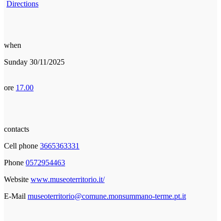
Directions
when
Sunday 30/11/2025
ore
17.00
contacts
Cell phone
3665363331
Phone
0572954463
Website
www.museoterritorio.it/
E-Mail
museoterritorio@comune.monsummano-terme.pt.it