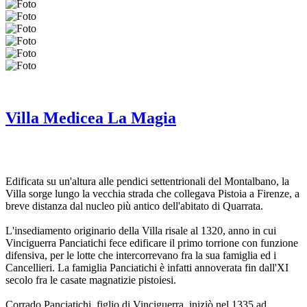
Villa Medicea La Magia
Edificata su un'altura alle pendici settentrionali del Montalbano, la
Villa sorge lungo la vecchia strada che collegava Pistoia a Firenze, a
breve distanza dal nucleo più antico dell'abitato di Quarrata.
L'insediamento originario della Villa risale al 1320, anno in cui
Vinciguerra Panciatichi fece edificare il primo torrione con funzione
difensiva, per le lotte che intercorrevano fra la sua famiglia ed i
Cancellieri. La famiglia Panciatichi è infatti annoverata fin dall'XI
secolo fra le casate magnatizie pistoiesi.
Corrado Panciatichi, figlio di Vinciguerra, iniziò nel 1335 ad