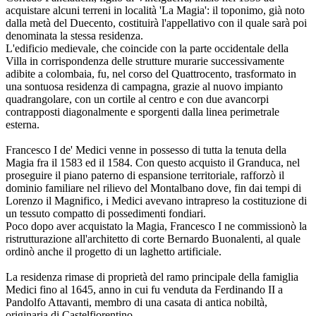
acquistare alcuni terreni in località 'La Magia': il toponimo, già noto
dalla metà del Duecento, costituirà l'appellativo con il quale sarà poi
denominata la stessa residenza.
L'edificio medievale, che coincide con la parte occidentale della
Villa in corrispondenza delle strutture murarie successivamente
adibite a colombaia, fu, nel corso del Quattrocento, trasformato in
una sontuosa residenza di campagna, grazie al nuovo impianto
quadrangolare, con un cortile al centro e con due avancorpi
contrapposti diagonalmente e sporgenti dalla linea perimetrale
esterna.
Francesco I de' Medici venne in possesso di tutta la tenuta della
Magia fra il 1583 ed il 1584. Con questo acquisto il Granduca, nel
proseguire il piano paterno di espansione territoriale, rafforzò il
dominio familiare nel rilievo del Montalbano dove, fin dai tempi di
Lorenzo il Magnifico, i Medici avevano intrapreso la costituzione di
un tessuto compatto di possedimenti fondiari.
Poco dopo aver acquistato la Magia, Francesco I ne commissionò la
ristrutturazione all'architetto di corte Bernardo Buonalenti, al quale
ordinò anche il progetto di un laghetto artificiale.
La residenza rimase di proprietà del ramo principale della famiglia
Medici fino al 1645, anno in cui fu venduta da Ferdinando II a
Pandolfo Attavanti, membro di una casata di antica nobiltà,
originaria di Castelfiorentino.