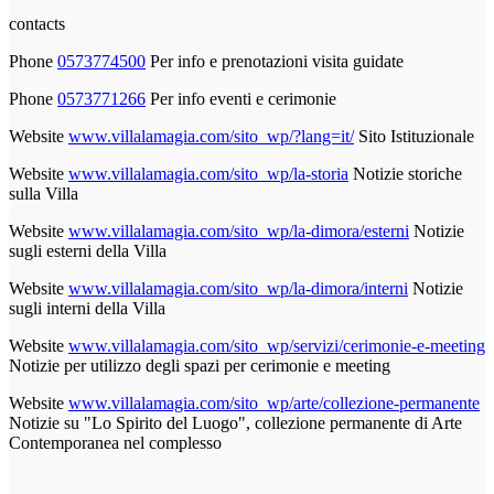
contacts
Phone
0573774500
Per info e prenotazioni visita guidate
Phone
0573771266
Per info eventi e cerimonie
Website
www.villalamagia.com/sito_wp/?lang=it/
Sito Istituzionale
Website
www.villalamagia.com/sito_wp/la-storia
Notizie storiche
sulla Villa
Website
www.villalamagia.com/sito_wp/la-dimora/esterni
Notizie
sugli esterni della Villa
Website
www.villalamagia.com/sito_wp/la-dimora/interni
Notizie
sugli interni della Villa
Website
www.villalamagia.com/sito_wp/servizi/cerimonie-e-meeting
Notizie per utilizzo degli spazi per cerimonie e meeting
Website
www.villalamagia.com/sito_wp/arte/collezione-permanente
Notizie su "Lo Spirito del Luogo", collezione permanente di Arte
Contemporanea nel complesso