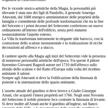
Per le vicende storico-artistiche della Magia, la personalità più
rilevante è stata uno dei figli di Pandolfo, il generale Amerigo
Attavanti, dal 1688 energico amministratore delle proprietà della
famiglia e committente delle profonde trasformazioni che tra la fine
del Seicento e i primi decenni del Settecento conferirono un nuovo
ordinamento all'interno dell'edificio, senza però mutarne
sostanzialmente l'aspetto esterno.
La Villa fu trasformata interamente in elegante stile barocco, con la
costruzione dello scalone monumentale e la realizzazione di ricche
decorazioni ad affresco e a stucco.
Il cantiere aperto alla Magia agli inizi del Settecento vide la presenza
di numerose personalità artistiche dell'epoca. Fra queste il pittore
fiorentino Giovanni Bagnoli autore nel 1710 dell'affresco sullo
sfondo dello scalone e del Ratto d'Europa sulla volta del ricettino
antistante il salone.
Sempre agli Attavanti si deve la l'edificazione della limonaia di
ponente e la sistemazione dello spazio antistante.
L'assetto attuale del giardino si deve invece a Giulio Giuseppe
Amati, che acquistò l'intera proprietà nel 1766. Negli anni Novanta
del Settecento il nobile pistoiese fece costruire la limonaia di levante.
Si deve inoltre all'Amati anche il giardino all'inglese, sul fianco