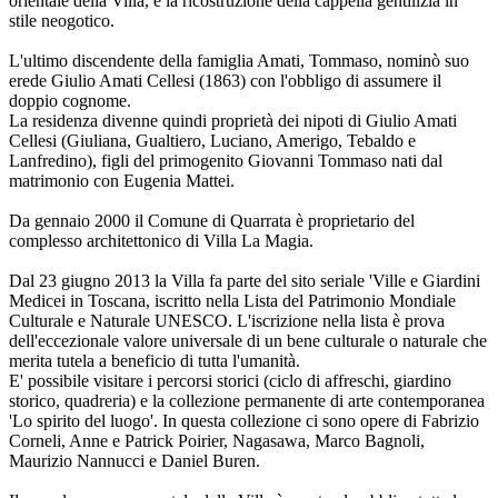
orientale della Villa, e la ricostruzione della cappella gentilizia in
stile neogotico.
L'ultimo discendente della famiglia Amati, Tommaso, nominò suo
erede Giulio Amati Cellesi (1863) con l'obbligo di assumere il
doppio cognome.
La residenza divenne quindi proprietà dei nipoti di Giulio Amati
Cellesi (Giuliana, Gualtiero, Luciano, Amerigo, Tebaldo e
Lanfredino), figli del primogenito Giovanni Tommaso nati dal
matrimonio con Eugenia Mattei.
Da gennaio 2000 il Comune di Quarrata è proprietario del
complesso architettonico di Villa La Magia.
Dal 23 giugno 2013 la Villa fa parte del sito seriale 'Ville e Giardini
Medicei in Toscana, iscritto nella Lista del Patrimonio Mondiale
Culturale e Naturale UNESCO. L'iscrizione nella lista è prova
dell'eccezionale valore universale di un bene culturale o naturale che
merita tutela a beneficio di tutta l'umanità.
E' possibile visitare i percorsi storici (ciclo di affreschi, giardino
storico, quadreria) e la collezione permanente di arte contemporanea
'Lo spirito del luogo'. In questa collezione ci sono opere di Fabrizio
Corneli, Anne e Patrick Poirier, Nagasawa, Marco Bagnoli,
Maurizio Nannucci e Daniel Buren.