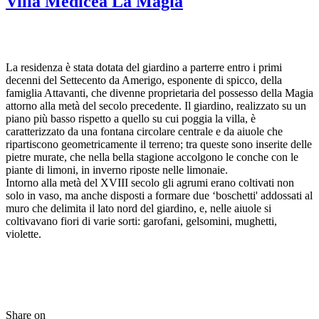
Villa Medicea La Magia
La residenza è stata dotata del giardino a parterre entro i primi
decenni del Settecento da Amerigo, esponente di spicco, della
famiglia Attavanti, che divenne proprietaria del possesso della Magia
attorno alla metà del secolo precedente. Il giardino, realizzato su un
piano più basso rispetto a quello su cui poggia la villa, è
caratterizzato da una fontana circolare centrale e da aiuole che
ripartiscono geometricamente il terreno; tra queste sono inserite delle
pietre murate, che nella bella stagione accolgono le conche con le
piante di limoni, in inverno riposte nelle limonaie.
Intorno alla metà del XVIII secolo gli agrumi erano coltivati non
solo in vaso, ma anche disposti a formare due ‘boschetti' addossati al
muro che delimita il lato nord del giardino, e, nelle aiuole si
coltivavano fiori di varie sorti: garofani, gelsomini, mughetti,
violette.
Share on