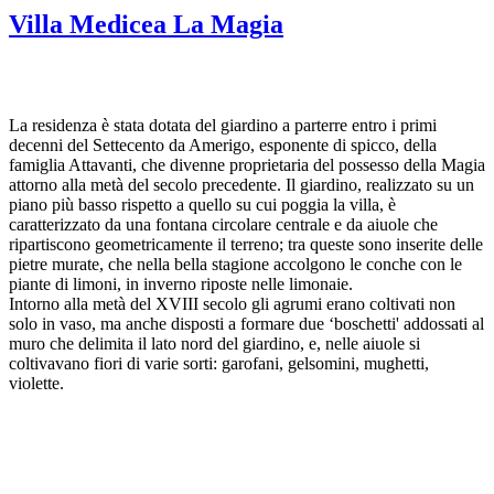
Villa Medicea La Magia
La residenza è stata dotata del giardino a parterre entro i primi
decenni del Settecento da Amerigo, esponente di spicco, della
famiglia Attavanti, che divenne proprietaria del possesso della Magia
attorno alla metà del secolo precedente. Il giardino, realizzato su un
piano più basso rispetto a quello su cui poggia la villa, è
caratterizzato da una fontana circolare centrale e da aiuole che
ripartiscono geometricamente il terreno; tra queste sono inserite delle
pietre murate, che nella bella stagione accolgono le conche con le
piante di limoni, in inverno riposte nelle limonaie.
Intorno alla metà del XVIII secolo gli agrumi erano coltivati non
solo in vaso, ma anche disposti a formare due ‘boschetti' addossati al
muro che delimita il lato nord del giardino, e, nelle aiuole si
coltivavano fiori di varie sorti: garofani, gelsomini, mughetti,
violette.