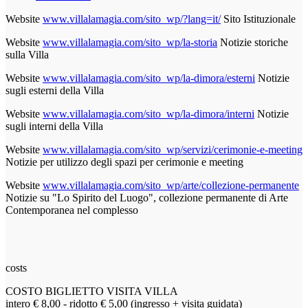
Website
www.villalamagia.com/sito_wp/?lang=it/
Sito Istituzionale
Website
www.villalamagia.com/sito_wp/la-storia
Notizie storiche
sulla Villa
Website
www.villalamagia.com/sito_wp/la-dimora/esterni
Notizie
sugli esterni della Villa
Website
www.villalamagia.com/sito_wp/la-dimora/interni
Notizie
sugli interni della Villa
Website
www.villalamagia.com/sito_wp/servizi/cerimonie-e-meeting
Notizie per utilizzo degli spazi per cerimonie e meeting
Website
www.villalamagia.com/sito_wp/arte/collezione-permanente
Notizie su "Lo Spirito del Luogo", collezione permanente di Arte
Contemporanea nel complesso
costs
COSTO BIGLIETTO VISITA VILLA
intero € 8,00 - ridotto € 5,00 (ingresso + visita guidata)