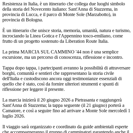
Resistenza in Italia, è un itinerario che collega due luoghi simbolo
della storia del Novecento italiano: Sant'Anna di Stazzema, in
provincia di Lucca, e il parco di Monte Sole (Marzabotto), in
provincia di Bologna.
È un itinerario che unisce storia, memoria, umanità, natura e turismo,
incrociando la Linea Gotica e l'Appennino tosco-emiliano, come
frutto di un progetto sostenuto da Liberation Route Italia.
La prima MARCIA SUL CAMMINO '44 non è una semplice
escursione, ma un percorso di conoscenza, riflessione e incontro.
Tappa dopo tappa, i partecipanti avranno la possibilità di attraversare
borghi, comunità e sentieri che rappresentano la storia civile
dell'Italia e custodiscono ancora oggi testimonianze essenziali di
quello che è stato, così da fornire ulteriori strumenti e spunti di
riflessione per leggere il presente.
La marcia inizierà il 20 giugno 2026 a Pietrasanta e raggiungerà
Sant'Anna di Stazzema; la tappa seguente (il 21 giugno) porterà a
Camaiore, e così a seguire fino ad arrivare a Monte Sole mercoledì 1
luglio 2026.
Il viaggio sarà organizzato e coordinato da guide ambientali esperte
che accompagneranno il gruppo di camminatori garantendo anche il