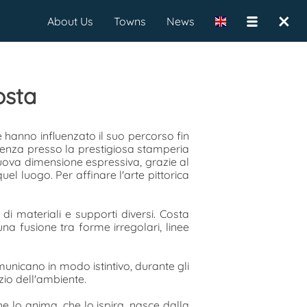
×
About Us
Towns
News
osta
e hanno influenzato il suo percorso fin
rienza presso la prestigiosa stamperia
uova dimensione espressiva, grazie al
uel luogo. Per affinare l'arte pittorica
di materiali e supporti diversi. Costa
una fusione tra forme irregolari, linee
municano in modo istintivo, durante gli
zio dell'ambiente.
 lo anima, che lo ispira, nasce dalla