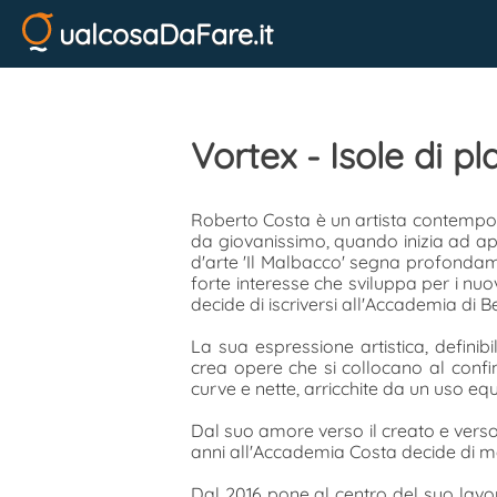
ualcosaDaFare.it
Vortex - Isole di p
Roberto Costa è un artista contemporan
da giovanissimo, quando inizia ad app
d'arte 'Il Malbacco' segna profondam
forte interesse che sviluppa per i nuov
decide di iscriversi all'Accademia di Be
La sua espressione artistica, definib
crea opere che si collocano al confine
curve e nette, arricchite da un uso equ
Dal suo amore verso il creato e verso 
anni all'Accademia Costa decide di met
Dal 2016 pone al centro del suo lavo