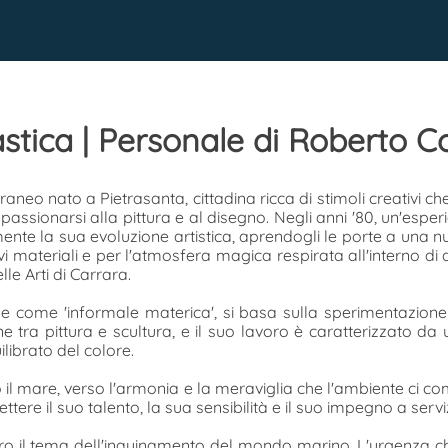
lastica | Personale di Roberto C
eo nato a Pietrasanta, cittadina ricca di stimoli creativi ch
assionarsi alla pittura e al disegno. Negli anni '80, un'espe
ente la sua evoluzione artistica, aprendogli le porte a una n
i materiali e per l'atmosfera magica respirata all'interno di q
lle Arti di Carrara.
ile come 'informale materica', si basa sulla sperimentazione 
 tra pittura e scultura, e il suo lavoro è caratterizzato da 
ilibrato del colore.
il mare, verso l'armonia e la meraviglia che l'ambiente ci co
tere il suo talento, la sua sensibilità e il suo impegno a servi
ro il tema dell'inquinamento del mondo marino. L'urgenza che