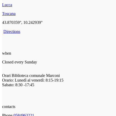
Lucca
Toscana
43.870359°, 10.242939°
Directions
when
Closed every Sunday
Orari Biblioteca comunale Marconi
Orario: Lunedì al venerdì: 8:15-19:15
Sabato: 8:30 -17:45
contacts
Phone
0584963221