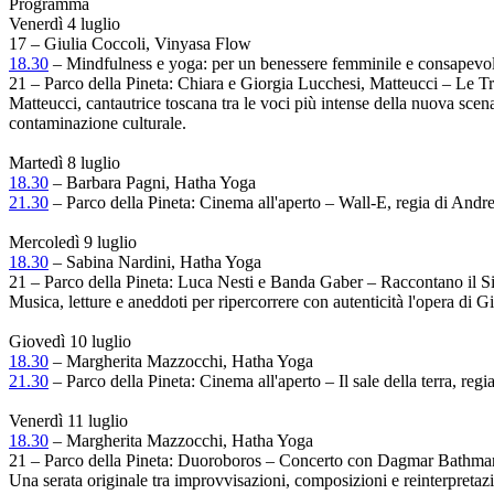
Programma
Venerdì 4 luglio
17 – Giulia Coccoli, Vinyasa Flow
18.30
– Mindfulness e yoga: per un benessere femminile e consapevo
21 – Parco della Pineta: Chiara e Giorgia Lucchesi, Matteucci – Le 
Matteucci, cantautrice toscana tra le voci più intense della nuova sce
contaminazione culturale.
Martedì 8 luglio
18.30
– Barbara Pagni, Hatha Yoga
21.30
– Parco della Pineta: Cinema all'aperto – Wall-E, regia di And
Mercoledì 9 luglio
18.30
– Sabina Nardini, Hatha Yoga
21 – Parco della Pineta: Luca Nesti e Banda Gaber – Raccontano il 
Musica, letture e aneddoti per ripercorrere con autenticità l'opera di G
Giovedì 10 luglio
18.30
– Margherita Mazzocchi, Hatha Yoga
21.30
– Parco della Pineta: Cinema all'aperto – Il sale della terra, r
Venerdì 11 luglio
18.30
– Margherita Mazzocchi, Hatha Yoga
21 – Parco della Pineta: Duoroboros – Concerto con Dagmar Bathm
Una serata originale tra improvvisazioni, composizioni e reinterpret