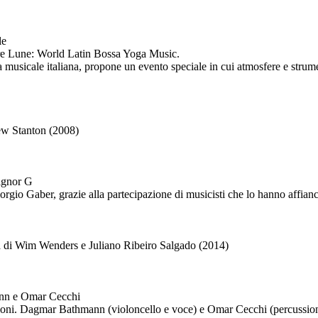
le
Tre Lune: World Latin Bossa Yoga Music.
na musicale italiana, propone un evento speciale in cui atmosfere e stru
rew Stanton (2008)
Signor G
iorgio Gaber, grazie alla partecipazione di musicisti che lo hanno affianc
egia di Wim Wenders e Juliano Ribeiro Salgado (2014)
ann e Omar Cecchi
azioni. Dagmar Bathmann (violoncello e voce) e Omar Cecchi (percussio