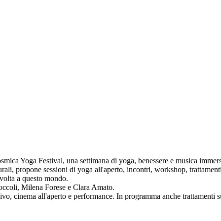
mica Yoga Festival, una settimana di yoga, benessere e musica immersi ne
i, propone sessioni di yoga all'aperto, incontri, workshop, trattamenti o
a volta a questo mondo.
Coccoli, Milena Forese e Clara Amato.
vivo, cinema all'aperto e performance. In programma anche trattamenti su