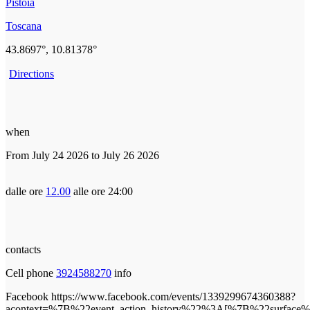
Pistoia
Toscana
43.8697°, 10.81378°
Directions
when
From July 24 2026 to July 26 2026
dalle ore
12.00
alle ore 24:00
contacts
Cell phone
3924588270
info
Facebook
https://www.facebook.com/events/1339299674360388?
acontext=%7B%22event_action_history%22%3A[%7B%22surf