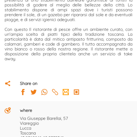
presenza di uno stabilimento balneare garantisce ai turisti la
possibilità di godere al meglio delle bellezze della città. Lo
stabilimento dispone di ampi spazi dove i turisti possono
prendere il sole, di un gazebo per ripararsi dal sole e da eventuali
piogge, e di servizi igienici adeguati.
Con questo Il ristorante di pesce offre un ambiente curato, con
un'ampia scelta di piatti tipici della tradizione toscana. La
particolarità è data dal mitico antipasto fritturina, composto da
calamari, gamberi e code di gambero. Il tutto accompagnato da
vino bianco o rosso della nostra regione. Il ristorante mette a
disposizione della propria clientela anche un servizio di take
away.
Share on
where
Via Giuseppe Barellai, 57
Viareggio
Lucca
Toscana