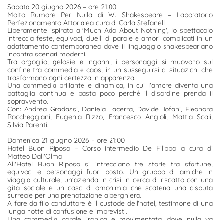
Sabato 20 giugno 2026 – ore 21:00
Molto Rumore Per Nulla di W. Shakespeare – Laboratorio
Perfezionamento Attorialea cura di Carla Stefanelli
Liberamente ispirato a 'Much Ado About Nothing', lo spettacolo
intreccia feste, equivoci, duelli di parole e amori complicati in un
adattamento contemporaneo dove il linguaggio shakespeariano
incontra scenari moderni.
Tra orgoglio, gelosie e inganni, i personaggi si muovono sul
confine tra commedia e caos, in un susseguirsi di situazioni che
trasformano ogni certezza in apparenza.
Una commedia brillante e dinamica, in cui l'amore diventa una
battaglia continua e basta poco perché il disordine prenda il
sopravvento.
Con: Andrea Gradassi, Daniela Lacerra, Davide Tofani, Eleonora
Roccheggiani, Eugenia Rizzo, Francesco Angioli, Mattia Scali,
Silvia Parenti.
Domenica 21 giugno 2026 – ore 21:00
Hotel Buon Riposo – Corso intermedio De Filippo a cura di
Matteo Dall'Olmo
All'Hotel Buon Riposo si intrecciano tre storie tra sfortune,
equivoci e personaggi fuori posto. Un gruppo di amiche in
viaggio culturale, un'azienda in crisi in cerca di riscatto con una
gita sociale e un caso di omonimia che scatena una disputa
surreale per una prenotazione alberghiera.
A fare da filo conduttore è il custode dell'hotel, testimone di una
lunga notte di confusione e imprevisti.
Una commedia corale, ironica e movimentata, dove nulla va