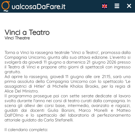
×
ualcosaDaFare.it
Vinci a Teatro
Vinci Theatre
Torna a Vinci la rassegna teatrale 'Vinci a Teatro', promossa dalla
Compagnia Unicorno, giunta alla sua ottava edizione. L'evento si
svolgerà da giovedì 11 giugno a domenica 21 giugno 2026 presso
il Teatro di Vinci e propone otto giorni di spettacoli con ingresso
gratuito.
Ad aprire la rassegna, giovedì 11 giugno alle ore 21:15, sarà una
prima assoluta della Compagnia Unicorno con lo spettacolo 'Le
assagiatrici di Hitler' di Michelle Kholos Brooks, per la regia di
Alice Del Ministro.
Il programma prosegue poi con sette serate dedicate al lavoro
svolto durante l'anno nei corsi di teatro curati dalla compagnia. In
scena gli allievi dei corsi base, intermedio, avanzato e ragazzi,
guidati dai docenti Giulia Borsini, Marco Monelli e Matteo
Dall'Olmo e lo spettacolo del laboratorio di perfezionamento
attoriale guidato da Carla Stefanelli.
Il calendario completo: