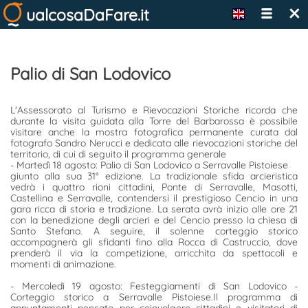
×
ualcosaDaFare.it
Palio di San Lodovico
L'Assessorato al Turismo e Rievocazioni Storiche ricorda che
durante la visita guidata alla Torre del Barbarossa è possibile
visitare anche la mostra fotografica permanente curata dal
fotografo Sandro Nerucci e dedicata alle rievocazioni storiche del
territorio, di cui di seguito il programma generale
- Martedì 18 agosto: Palio di San Lodovico a Serravalle Pistoiese
giunto alla sua 31° edizione. La tradizionale sfida arcieristica
vedrà i quattro rioni cittadini, Ponte di Serravalle, Masotti,
Castellina e Serravalle, contendersi il prestigioso Cencio in una
gara ricca di storia e tradizione. La serata avrà inizio alle ore 21
con la benedizione degli arcieri e del Cencio presso la chiesa di
Santo Stefano. A seguire, il solenne corteggio storico
accompagnerà gli sfidanti fino alla Rocca di Castruccio, dove
prenderà il via la competizione, arricchita da spettacoli e
momenti di animazione.
- Mercoledì 19 agosto: Festeggiamenti di San Lodovico -
Corteggio storico a Serravalle
Pistoiese.Il
programma di