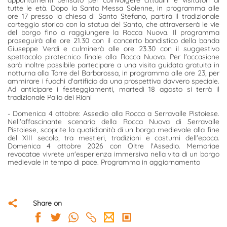
appuntamenti pensato per coinvolgere cittadini e visitatori di
tutte le età. Dopo la Santa Messa Solenne, in programma alle
ore 17 presso la chiesa di Santo Stefano, partirà il tradizionale
corteggio storico con la statua del Santo, che attraverserà le vie
del borgo fino a raggiungere la Rocca Nuova. Il programma
proseguirà alle ore
21.30
con il concerto bandistico della banda
Giuseppe Verdi e culminerà alle ore
23.30
con il suggestivo
spettacolo pirotecnico finale alla Rocca Nuova. Per l'occasione
sarà inoltre possibile partecipare a una visita guidata gratuita in
notturna alla Torre del Barbarossa, in programma alle ore 23, per
ammirare i fuochi d'artificio da una prospettiva davvero speciale.
Ad anticipare i festeggiamenti, martedì 18 agosto si terrà il
tradizionale Palio dei Rioni
- Domenica 4 ottobre: Assedio alla Rocca a Serravalle Pistoiese.
Nell'affascinante scenario della Rocca Nuova di Serravalle
Pistoiese, scoprite la quotidianità di un borgo medievale alla fine
del XIII secolo, tra mestieri, tradizioni e costumi dell'epoca.
Domenica 4 ottobre 2026 con Oltre l'Assedio. Memoriae
revocatae vivrete un'esperienza immersiva nella vita di un borgo
medievale in tempo di pace. Programma in aggiornamento
Share on