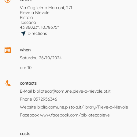
Via Guglielmo Marconi, 271
Pieve a Nievole
Pistoia
Toscana
43.86023°, 10.78675°
Directions
when
Saturday 26/10/2024
ore 10
contacts
E-Mail
biblioteca@comune.pieve-a-nievole.pt.it
Phone
0572956346
Website
biblio.comune.pistoia.it/library/Pieve-a-Nievole
Facebook
www.facebook.com/bibliotecapieve
costs