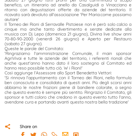
Sabato 27 giugno tutti pronti per una camminata a scopo
benefico, un itinerario ad anello da Casalguidi a Vinacciano e
ritorno con degustazioni offerte da aziende del territorio. Il
ricavato sarà devoluto all'associazione 'Per Maria:come possiamo
aiutare'
Il Torneo dei Rioni di Serravalle Pistoiese non è però solo calcio a
cinque ma anche tanto divertimento e serate dedicate alla
musica con Dj Lepo (domenica 21 giugno), Divina live show anni
70-80-90-2000 (venerdì 26 giugno) e Aperto per Restauro
(sabato 27 giugno).
Queste le parole del Comitato:
'Ringraziamo l'amministrazione Comunale, il main sponsor
AgriVivai e tutte le aziende del territorio, i referenti rionali che
anche quest'anno hanno dato il loro sostegno al Comitato ed
hanno reso possibile tutto ciò. W i Rioni!'
Così aggiunge l'Assessore allo Sport Benedetta Vettori:
'Si rinnova l'appuntamento con il Torneo dei Rioni, nella formula
ben conosciuta e consolidata di questi anni. Più degli scorsi anni
abbiamo le nostre frazioni piene di bandiere colorate, a segno
che questo evento è sempre più sentito. Ringrazio il Comitato, gli
sponsor e tutti coloro che credono in questo evento tutto l'anno,
avendone cura e portando avanti questa nostra bella tradizione'
Share on