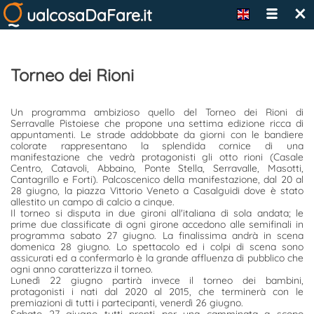
×
ualcosaDaFare.it
Torneo dei Rioni
Un programma ambizioso quello del Torneo dei Rioni di
Serravalle Pistoiese che propone una settima edizione ricca di
appuntamenti. Le strade addobbate da giorni con le bandiere
colorate rappresentano la splendida cornice di una
manifestazione che vedrà protagonisti gli otto rioni (Casale
Centro, Catavoli, Abbaino, Ponte Stella, Serravalle, Masotti,
Cantagrillo e Forti). Palcoscenico della manifestazione, dal 20 al
28 giugno, la piazza Vittorio Veneto a Casalguidi dove è stato
allestito un campo di calcio a cinque.
Il torneo si disputa in due gironi all'italiana di sola andata; le
prime due classificate di ogni girone accedono alle semifinali in
programma sabato 27 giugno. La finalissima andrà in scena
domenica 28 giugno. Lo spettacolo ed i colpi di scena sono
assicurati ed a confermarlo è la grande affluenza di pubblico che
ogni anno caratterizza il torneo.
Lunedì 22 giugno partirà invece il torneo dei bambini,
protagonisti i nati dal 2020 al 2015, che terminerà con le
premiazioni di tutti i partecipanti, venerdì 26 giugno.