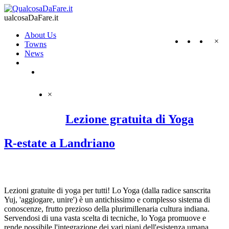
ualcosaDaFare.it
About Us
×
Towns
News
×
Lezione gratuita di Yoga
R-estate a Landriano
Lezioni gratuite di yoga per tutti! Lo Yoga (dalla radice sanscrita
Yuj, 'aggiogare, unire') è un antichissimo e complesso sistema di
conoscenze, frutto prezioso della plurimillenaria cultura indiana.
Servendosi di una vasta scelta di tecniche, lo Yoga promuove e
rende possibile l'integrazione dei vari piani dell'esistenza umana.