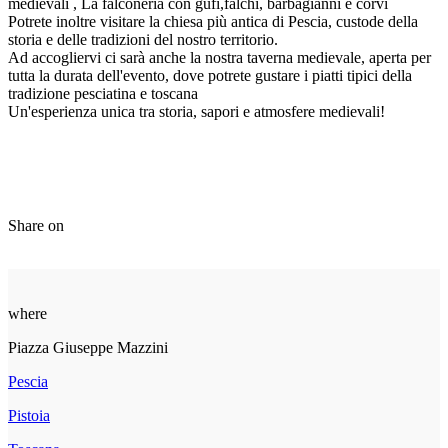
medievali , La falconeria con gufi,falchi, barbagianni e corvi
Potrete inoltre visitare la chiesa più antica di Pescia, custode della
storia e delle tradizioni del nostro territorio.
Ad accogliervi ci sarà anche la nostra taverna medievale, aperta per
tutta la durata dell'evento, dove potrete gustare i piatti tipici della
tradizione pesciatina e toscana
Un'esperienza unica tra storia, sapori e atmosfere medievali!
Share on
where
Piazza Giuseppe Mazzini
Pescia
Pistoia