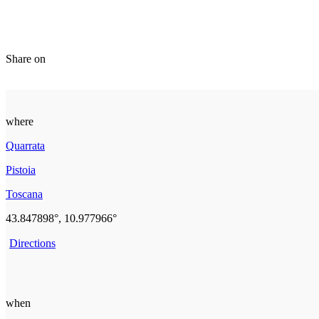
Share on
where
Quarrata
Pistoia
Toscana
43.847898°, 10.977966°
Directions
when