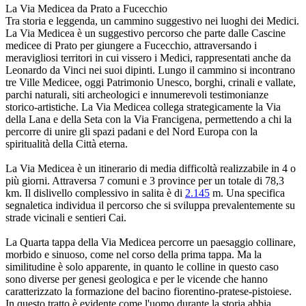
La Via Medicea da Prato a Fucecchio
Tra storia e leggenda, un cammino suggestivo nei luoghi dei Medici.
La Via Medicea è un suggestivo percorso che parte dalle Cascine
medicee di Prato per giungere a Fucecchio, attraversando i
meravigliosi territori in cui vissero i Medici, rappresentati anche da
Leonardo da Vinci nei suoi dipinti. Lungo il cammino si incontrano
tre Ville Medicee, oggi Patrimonio Unesco, borghi, crinali e vallate,
parchi naturali, siti archeologici e innumerevoli testimonianze
storico-artistiche. La Via Medicea collega strategicamente la Via
della Lana e della Seta con la Via Francigena, permettendo a chi la
percorre di unire gli spazi padani e del Nord Europa con la
spiritualità della Città eterna.
La Via Medicea è un itinerario di media difficoltà realizzabile in 4 o
più giorni. Attraversa 7 comuni e 3 province per un totale di 78,3
km. Il dislivello complessivo in salita è di
2.145
m. Una specifica
segnaletica individua il percorso che si sviluppa prevalentemente su
strade vicinali e sentieri Cai.
La Quarta tappa della Via Medicea percorre un paesaggio collinare,
morbido e sinuoso, come nel corso della prima tappa. Ma la
similitudine è solo apparente, in quanto le colline in questo caso
sono diverse per genesi geologica e per le vicende che hanno
caratterizzato la formazione del bacino fiorentino-pratese-pistoiese.
In questo tratto è evidente come l'uomo durante la storia abbia