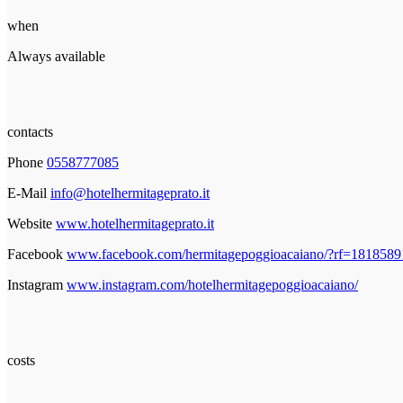
when
Always available
contacts
Phone
0558777085
E-Mail
info@hotelhermitageprato.it
Website
www.hotelhermitageprato.it
Facebook
www.facebook.com/hermitagepoggioacaiano/?rf=181858
Instagram
www.instagram.com/hotelhermitagepoggioacaiano/
costs