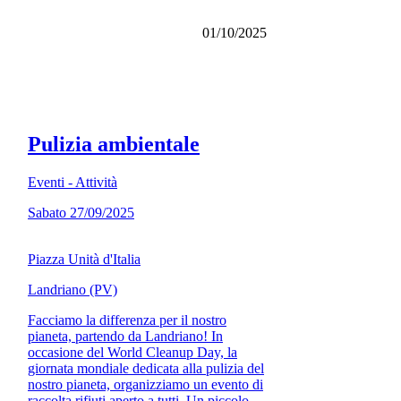
01/10/2025
Pulizia ambientale
Eventi - Attività
Sabato 27/09/2025
Piazza Unità d'Italia
Landriano (PV)
Facciamo la differenza per il nostro
pianeta, partendo da Landriano! In
occasione del World Cleanup Day, la
giornata mondiale dedicata alla pulizia del
nostro pianeta, organizziamo un evento di
raccolta rifiuti aperto a tutti. Un piccolo