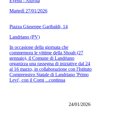
Eventi - Attività
Martedì 27/01/2026
Piazza Giuseppe Garibaldi, 14
Landriano (PV)
In occasione della giornata che
commemora le vittime della Shoah (27
gennaio), il Comune di Landriano
organizza una rassegna di iniziative dal 24
al 16 marzo, in collaborazione con l'Istituto
Comprensivo Statale di Landriano 'Primo
Levi', con il Comi ...continua
24/01/2026