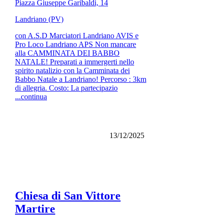
Piazza Giuseppe Garibaldi, 14
Landriano (PV)
con A.S.D Marciatori Landriano AVIS e
Pro Loco Landriano APS Non mancare
alla CAMMINATA DEI BABBO
NATALE! Preparati a immergerti nello
spirito natalizio con la Camminata dei
Babbo Natale a Landriano! Percorso : 3km
di allegria. Costo: La partecipazio
...continua
13/12/2025
Chiesa di San Vittore
Martire