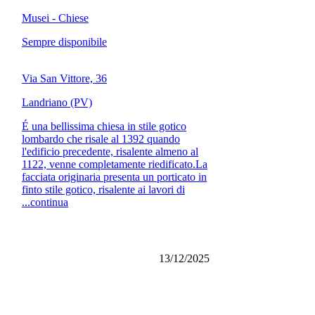
Musei - Chiese
Sempre disponibile
Via San Vittore, 36
Landriano (PV)
É una bellissima chiesa in stile gotico
lombardo che risale al 1392 quando
l'edificio precedente, risalente almeno al
1122, venne completamente riedificato.La
facciata originaria presenta un porticato in
finto stile gotico, risalente ai lavori di
...continua
13/12/2025